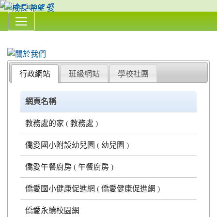
:::
Over View
行政網站
班級網站
學校社團
網頁名稱
教務處的家
(
教務處
)
僑愛國小附設幼兒園
(
幼兒園
)
僑愛午餐廚房
(
午餐廚房
)
僑愛國小健康促進網
(
僑愛健康促進網
)
僑愛永續校園網