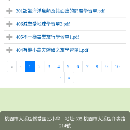
301認識海洋魚類及其面臨的問題學習單.pdf
406減塑愛地球學習單3.pdf
405不一樣畢業旅行學習單1.pdf
404有機小農夫體驗之旅學習單1.pdf
(current)
«
‹
1
2
3
4
5
6
7
8
9
10
›
»
桃園市大溪區僑愛國民小學 地址:335 桃園市大溪區介壽路
214號