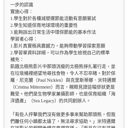
一步的認識
實施心得：
1.學生對於各種減塑運節能活動有意願嘗試
2.學生知道保育地球環境的重要性
3 能夠說出日常生活中環保節能的基本作法
學習者心得：
1.影片真實極具震撼力，能夠帶動學習探索意願
2.學習單資料詳細，可以作為學生檢視自己的標準
補充：
飢餓北極熊影片中那頭消瘦的北極熊掙扎著行走，並
在垃圾桶裡絕望地尋找食物，令人不忍卒睹。對於保
羅．尼克蘭（Paul Nicklen）與克里斯蒂娜．米特邁爾
（Cristina Mittermeier）而言，親眼見證這幅慘狀更是
難受。他們是生物學家兼攝影師，也是保育組織「海
洋遺產」（Sea Legacy）的共同創辦人。
「有些人抨擊我們沒有做更多事來幫助那頭熊，但我
們離任何小鎮都太遠了，無法尋求協助。」米特邁爾