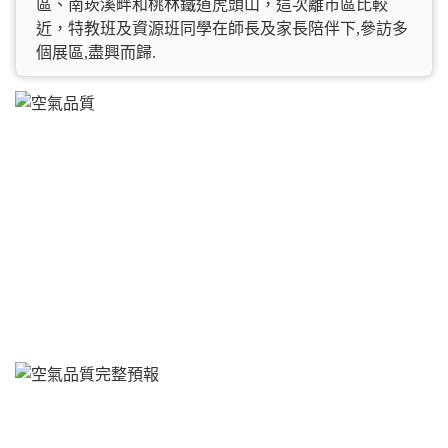
區、南崁溪畔和桃林鐵道虎頭山，這次離市區比較
近，特教班及資源班同學在師長及家長陪伴下,參訪多
個展區,盡興而歸.