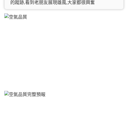
的蹤跡,看到老朋友展現雄風,大家都很興奮